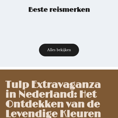
Beste reismerken
Alles bekijken
Relevant
posts
Tulp Extravaganza
in Nederland: Het
Ontdekken van de
Levendige Kleuren