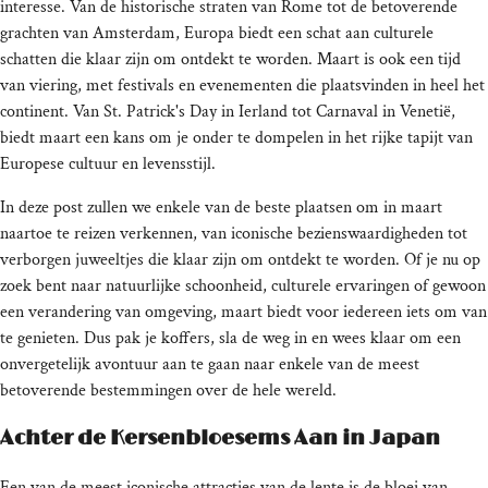
interesse. Van de historische straten van Rome tot de betoverende
grachten van Amsterdam, Europa biedt een schat aan culturele
schatten die klaar zijn om ontdekt te worden. Maart is ook een tijd
van viering, met festivals en evenementen die plaatsvinden in heel het
continent. Van St. Patrick's Day in Ierland tot Carnaval in Venetië,
biedt maart een kans om je onder te dompelen in het rijke tapijt van
Europese cultuur en levensstijl.
In deze post zullen we enkele van de beste plaatsen om in maart
naartoe te reizen verkennen, van iconische bezienswaardigheden tot
verborgen juweeltjes die klaar zijn om ontdekt te worden. Of je nu op
zoek bent naar natuurlijke schoonheid, culturele ervaringen of gewoon
een verandering van omgeving, maart biedt voor iedereen iets om van
te genieten. Dus pak je koffers, sla de weg in en wees klaar om een
onvergetelijk avontuur aan te gaan naar enkele van de meest
betoverende bestemmingen over de hele wereld.
Achter de Kersenbloesems Aan in Japan
Een van de meest iconische attracties van de lente is de bloei van