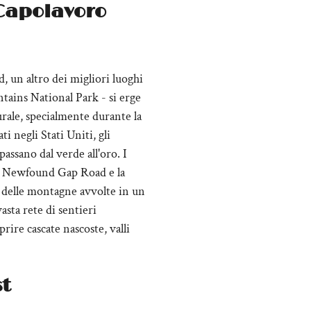
Capolavoro
, un altro dei migliori luoghi
tains National Park - si erge
rale, specialmente durante la
i negli Stati Uniti, gli
assano dal verde all'oro. I
 la Newfound Gap Road e la
 delle montagne avvolte in un
asta rete di sentieri
rire cascate nascoste, valli
st