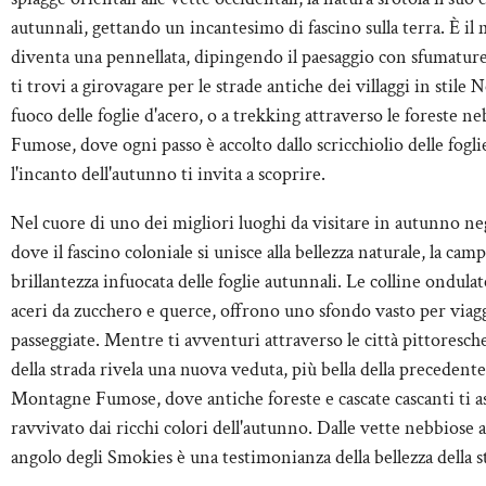
autunnali, gettando un incantesimo di fascino sulla terra. È il
diventa una pennellata, dipingendo il paesaggio con sfumature
ti trovi a girovagare per le strade antiche dei villaggi in stil
fuoco delle foglie d'acero, o a trekking attraverso le foreste
Fumose, dove ogni passo è accolto dallo scricchiolio delle foglie
l'incanto dell'autunno ti invita a scoprire.
Nel cuore di uno dei migliori luoghi da visitare in autunno ne
dove il fascino coloniale si unisce alla bellezza naturale, la cam
brillantezza infuocata delle foglie autunnali. Le colline ondul
aceri da zucchero e querce, offrono uno sfondo vasto per viagg
passeggiate. Mentre ti avventuri attraverso le città pittoresche
della strada rivela una nuova veduta, più bella della precedent
Montagne Fumose, dove antiche foreste e cascate cascanti ti as
ravvivato dai ricchi colori dell'autunno. Dalle vette nebbiose al
angolo degli Smokies è una testimonianza della bellezza della s