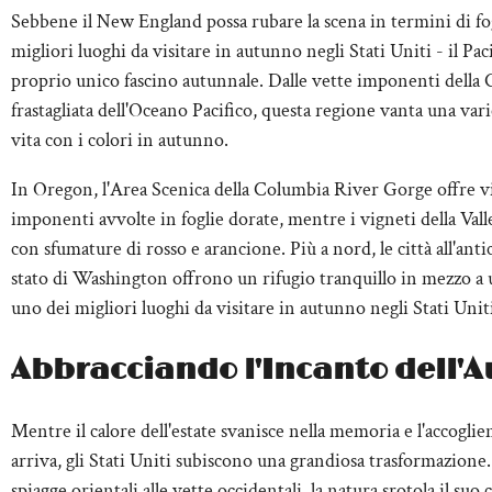
Sebbene il New England possa rubare la scena in termini di fo
migliori luoghi da visitare in autunno negli Stati Uniti - il Pac
proprio unico fascino autunnale. Dalle vette imponenti della C
frastagliata dell'Oceano Pacifico, questa regione vanta una var
vita con i colori in autunno.
In Oregon, l'Area Scenica della Columbia River Gorge offre vis
imponenti avvolte in foglie dorate, mentre i vigneti della Val
con sfumature di rosso e arancione. Più a nord, le città all'anti
stato di Washington offrono un rifugio tranquillo in mezzo a
uno dei migliori luoghi da visitare in autunno negli Stati Unit
Abbracciando l'Incanto dell'
Mentre il calore dell'estate svanisce nella memoria e l'accogli
arriva, gli Stati Uniti subiscono una grandiosa trasformazione. 
spiagge orientali alle vette occidentali, la natura srotola il suo