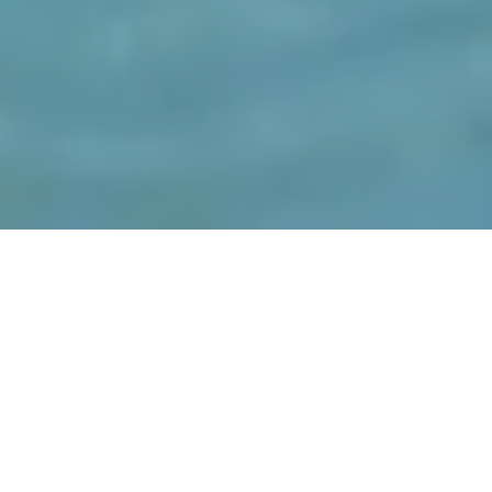
Il Paradiso Tropicale
dello Sri Lanka in Ottobre
Incastonato come un gioiello nell'abbraccio azzurro dell'Oceano
Indiano, lo Sri Lanka si erge come una testimonianza delle meraviglie
della natura e della resilienza del suo popolo. Questo paese isola,