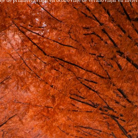
aje de primavera
Viajar en otoño
Viaje de verano
Viajar en invie