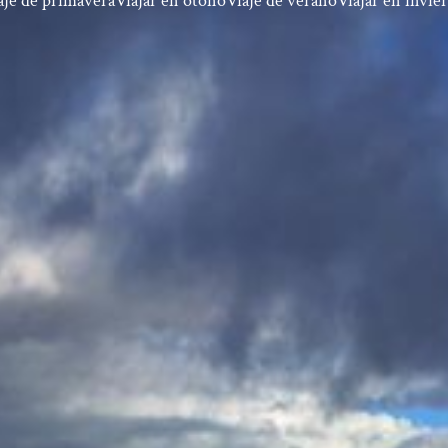
aje de primavera
Viajar en otoño
Viaje de verano
Viajar en invie