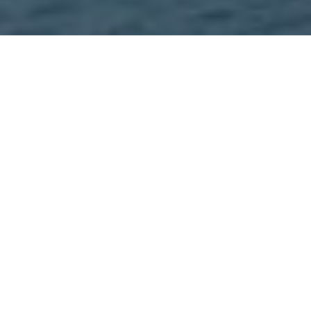
Portugal i juli: Sol, platser
och hemligheter
Juli är en lämplig tid att upptäcka några av de mest fascinerande juli-
resmålen i Europa. Portugal, med sina vackra kuststäder, historiska
platser och varma gästfrihet, erbjuder en fascinerande semestermiljö
för resenärer. Från charmiga byar till livliga städer finns något för alla
i detta mångsidiga land.
Var är Portugal beläget? Portugal ligger på Iberiska halvön i södra
Europa. Landet delar gränser med Spanien i öst och norr, medan
Atlanten omfamnar dess västra kust. Landets strategiska läge gör det
till en port till både Europa och Atlanten.