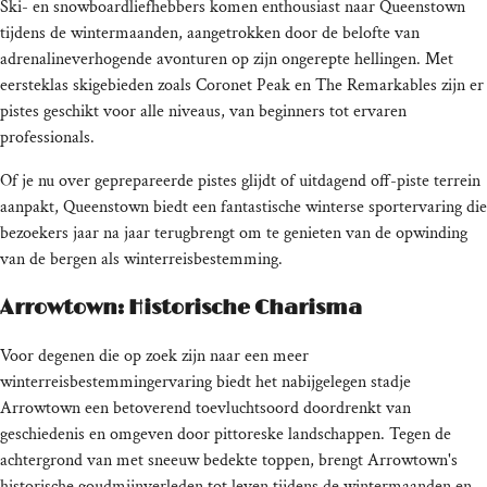
Ski- en snowboardliefhebbers komen enthousiast naar Queenstown
tijdens de wintermaanden, aangetrokken door de belofte van
adrenalineverhogende avonturen op zijn ongerepte hellingen. Met
eersteklas skigebieden zoals Coronet Peak en The Remarkables zijn er
pistes geschikt voor alle niveaus, van beginners tot ervaren
professionals.
Of je nu over geprepareerde pistes glijdt of uitdagend off-piste terrein
aanpakt, Queenstown biedt een fantastische winterse sportervaring die
bezoekers jaar na jaar terugbrengt om te genieten van de opwinding
van de bergen als winterreisbestemming.
Arrowtown: Historische Charisma
Voor degenen die op zoek zijn naar een meer
winterreisbestemmingervaring biedt het nabijgelegen stadje
Arrowtown een betoverend toevluchtsoord doordrenkt van
geschiedenis en omgeven door pittoreske landschappen. Tegen de
achtergrond van met sneeuw bedekte toppen, brengt Arrowtown's
historische goudmijnverleden tot leven tijdens de wintermaanden en