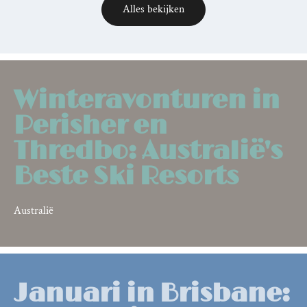
Alles bekijken
Relevant
posts
Winteravonturen in
Perisher en
Thredbo: Australië's
Beste Ski Resorts
Australië
Januari in Brisbane: