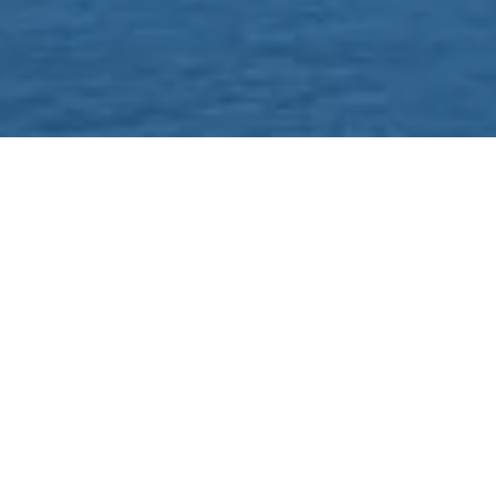
Hobarts Winterwonderland: Omarm de Kou, Cultuur en Avontuur
Als het gaat om ijzige vakantiebestemmingen, is Hobart, de hoofdstad
van Tasmanië, Australië, een verborgen juweeltje dat ontdekt wil
worden. Terwijl velen tijdens de koudere maanden naar populaire
skigebieden trekken, biedt Hobart een zeer unieke winterervaring die
charmante geschiedenis, adembenemende natuurlijke schoonheid en
een bloeiende kunstscene combineert. Dit is een van de beste
winterreisbestemmingen.
Een van de belangrijkste redenen om Hobart in de winter te bezoeken,
is de kans om de stad te zien transformeren in een winterwonderland.