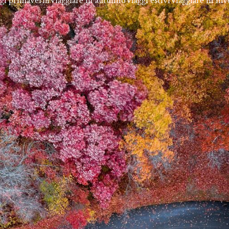
gi primaverili
Viaggiare in autunno
Viaggi estivi
Viaggiare in in