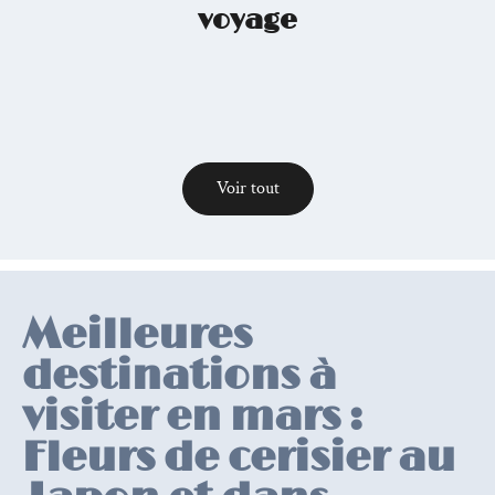
voyage
Voir tout
Relevant
posts
Meilleures
destinations à
visiter en mars :
Fleurs de cerisier au