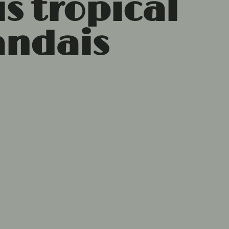
s tropical
andais