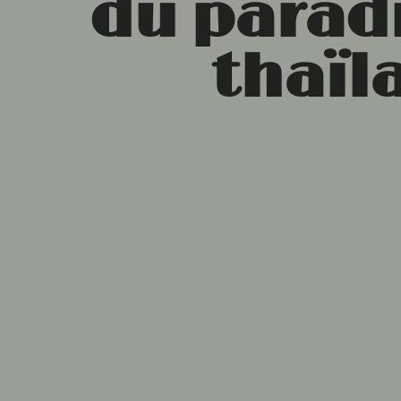
du paradi
thaïl