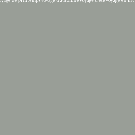
oyage de printemps
Voyage d'automne
Voyage d'été
Voyage en hiv