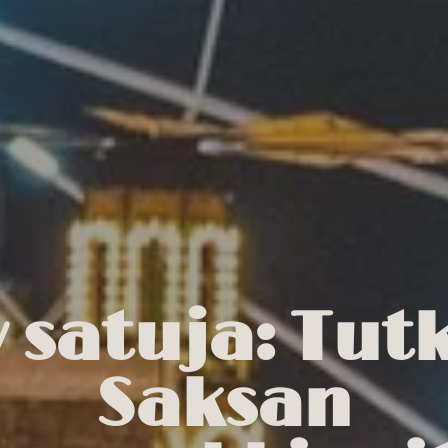
y satuja: Tut
Saksan