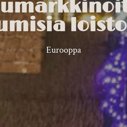
lumarkkinoit
umisia loist
Eurooppa