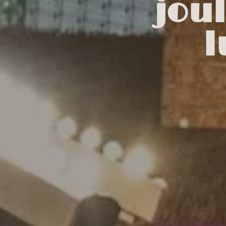
jou
l