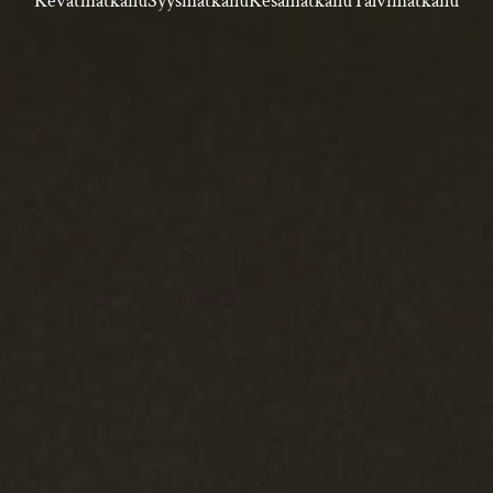
Kevätmatkailu
Syysmatkailu
Kesämatkailu
Talvimatkailu