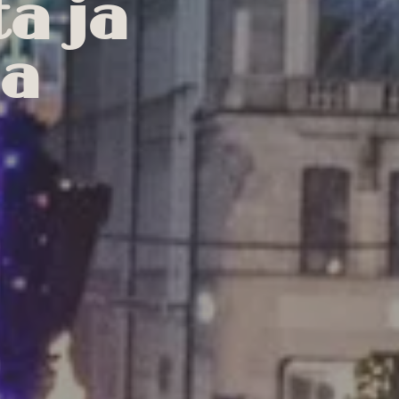
a ja
oa