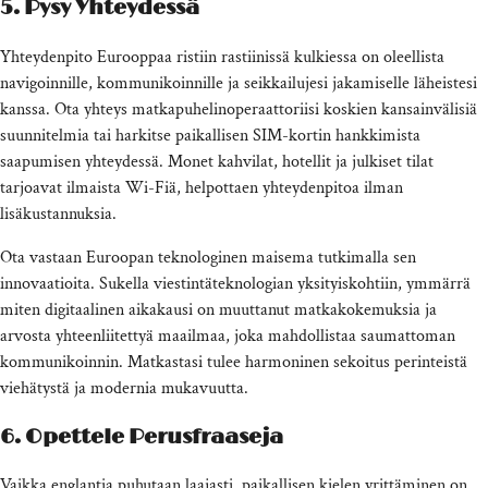
5. Pysy Yhteydessä
Yhteydenpito Eurooppaa ristiin rastiinissä kulkiessa on oleellista
navigoinnille, kommunikoinnille ja seikkailujesi jakamiselle läheistesi
kanssa. Ota yhteys matkapuhelinoperaattoriisi koskien kansainvälisiä
suunnitelmia tai harkitse paikallisen SIM-kortin hankkimista
saapumisen yhteydessä. Monet kahvilat, hotellit ja julkiset tilat
tarjoavat ilmaista Wi-Fiä, helpottaen yhteydenpitoa ilman
lisäkustannuksia.
Ota vastaan Euroopan teknologinen maisema tutkimalla sen
innovaatioita. Sukella viestintäteknologian yksityiskohtiin, ymmärrä
miten digitaalinen aikakausi on muuttanut matkakokemuksia ja
arvosta yhteenliitettyä maailmaa, joka mahdollistaa saumattoman
kommunikoinnin. Matkastasi tulee harmoninen sekoitus perinteistä
viehätystä ja modernia mukavuutta.
6. Opettele Perusfraaseja
Vaikka englantia puhutaan laajasti, paikallisen kielen yrittäminen on