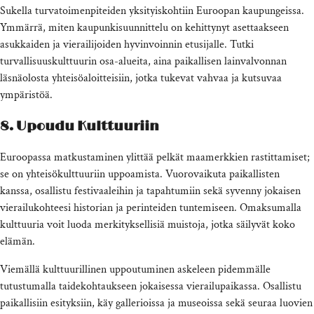
Sukella turvatoimenpiteiden yksityiskohtiin Euroopan kaupungeissa.
Ymmärrä, miten kaupunkisuunnittelu on kehittynyt asettaakseen
asukkaiden ja vierailijoiden hyvinvoinnin etusijalle. Tutki
turvallisuuskulttuurin osa-alueita, aina paikallisen lainvalvonnan
läsnäolosta yhteisöaloitteisiin, jotka tukevat vahvaa ja kutsuvaa
ympäristöä.
8. Upoudu Kulttuuriin
Euroopassa matkustaminen ylittää pelkät maamerkkien rastittamiset;
se on yhteisökulttuuriin uppoamista. Vuorovaikuta paikallisten
kanssa, osallistu festivaaleihin ja tapahtumiin sekä syvenny jokaisen
vierailukohteesi historian ja perinteiden tuntemiseen. Omaksumalla
kulttuuria voit luoda merkityksellisiä muistoja, jotka säilyvät koko
elämän.
Viemällä kulttuurillinen uppoutuminen askeleen pidemmälle
tutustumalla taidekohtaukseen jokaisessa vierailupaikassa. Osallistu
paikallisiin esityksiin, käy gallerioissa ​​ja museoissa sekä seuraa luovien