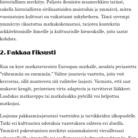
historiallinen merkitys. Paljasta ikonisien maamerkkien tarinat,
sukella historiallisten sivilisaatioiden muistoihin ja ymmärrä, miten
vuosisatojen kulttuuri on vaikuttanut nykyhetkeen. Tämä syvempi
ymmärrys rikastuttaa matkakokemustasi, tarjoten kontekstin
arkkitehtonisille ihmeille ja kulttuurisille hienouksille, joita saatat
kohdata.
2. Pakkaa Fiksusti
Kun on kyse matkatavaroista Euroopan-matkalle, noudata periaatetta
"vähemmän on enemmän." Valitse joustavia vaatteita, joita voit
kerrostaa, sillä mantereen sää vaihtelee laajasti. Varmista, että saat
mukavat kengät, perinteisen virta-adapterin ja tarvittavat lääkkeet.
Laadukas matkareppu tai matkalaukku pyörillä voi helpottaa
matkojasi.
Laajenna pakkaamisajatustasi vaatteiden ja tarvikkeiden ulkopuolelle.
Tutki eri kulttuurien odotuksia vaatetuksen suhteen eri alueilla.
Ymmärrä pukeutumisen merkitys asianmukaisesti vieraillessasi