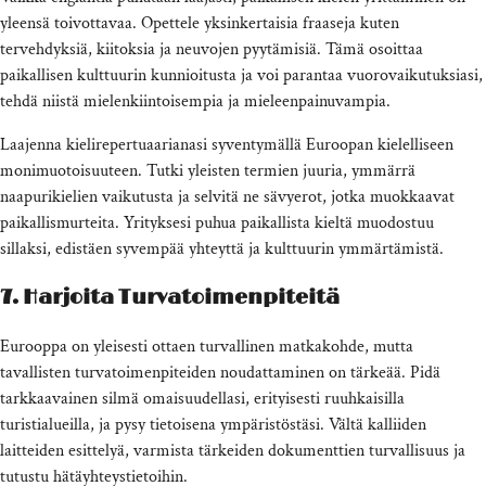
yleensä toivottavaa. Opettele yksinkertaisia fraaseja kuten
tervehdyksiä, kiitoksia ja neuvojen pyytämisiä. Tämä osoittaa
paikallisen kulttuurin kunnioitusta ja voi parantaa vuorovaikutuksiasi,
tehdä niistä mielenkiintoisempia ja mieleenpainuvampia.
Laajenna kielirepertuaarianasi syventymällä Euroopan kielelliseen
monimuotoisuuteen. Tutki yleisten termien juuria, ymmärrä
naapurikielien vaikutusta ja selvitä ne sävyerot, jotka muokkaavat
paikallismurteita. Yrityksesi puhua paikallista kieltä muodostuu
sillaksi, edistäen syvempää yhteyttä ja kulttuurin ymmärtämistä.
7. Harjoita Turvatoimenpiteitä
Eurooppa on yleisesti ottaen turvallinen matkakohde, mutta
tavallisten turvatoimenpiteiden noudattaminen on tärkeää. Pidä
tarkkaavainen silmä omaisuudellasi, erityisesti ruuhkaisilla
turistialueilla, ja pysy tietoisena ympäristöstäsi. Vältä kalliiden
laitteiden esittelyä, varmista tärkeiden dokumenttien turvallisuus ja
tutustu hätäyhteystietoihin.