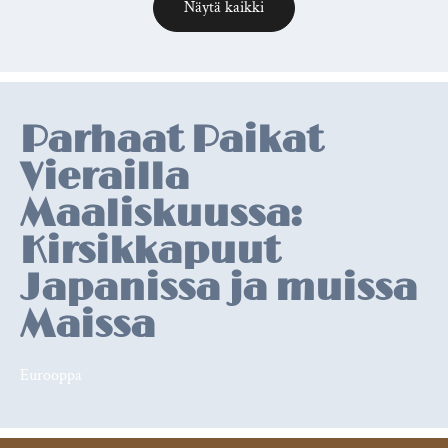
Näytä kaikki
Relevant
posts
Parhaat Paikat
Vierailla
Maaliskuussa:
Kirsikkapuut
Japanissa ja muissa
Maissa
Eurooppa