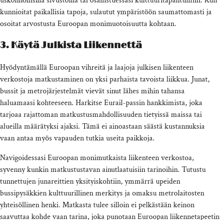
uskonnollisilla sivustoilla tai osallistuessasi kulttuuritapahtumiin. Kun
kunnioitat paikallisia tapoja, sulautut ympäristöön saumattomasti ja
osoitat arvostusta Euroopan monimuotoisuutta kohtaan.
3. Käytä Julkista Liikennettä
Hyödyntämällä Euroopan vihreitä ja laajoja julkisen liikenteen
verkostoja matkustaminen on yksi parhaista tavoista liikkua. Junat,
bussit ja metrojärjestelmät vievät sinut lähes mihin tahansa
haluamaasi kohteeseen. Harkitse Eurail-passin hankkimista, joka
tarjoaa rajattoman matkustusmahdollisuuden tietyissä maissa tai
alueilla määrätyksi ajaksi. Tämä ei ainoastaan säästä kustannuksia
vaan antaa myös vapauden tutkia useita paikkoja.
Navigoidessasi Euroopan monimutkaista liikenteen verkostoa,
syvenny kunkin matkustustavan ainutlaatuisiin tarinoihin. Tutustu
tunnettujen junareittien yksityiskohtiin, ymmärrä upeiden
bussipysäkkien kulttuurillinen merkitys ja omaksu metrolaitosten
yhteisöllinen henki. Matkasta tulee silloin ei pelkästään keinon
saavuttaa kohde vaan tarina, joka punotaan Euroopan liikennetapeetin