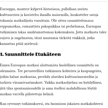
Eurooppa, mantere kylpevä historiassa, pullollaan useista
kulttuureista ja koristeltu ihanilla maisemilla, houkuttelee satoja
tuhansia matkailijoita vuosittain. Olit sitten suunnittelemassa
reppumatkaa, romanttista pakopaikkaa tai perhelomaa, Euroopan
tutkiminen takaa unohtumattoman kokemuksen. Jotta matkasta tulee
sujuva ja ongelmaton, tässä muutamia tärkeitä vinkkejä, jotka
kannattaa pitää mielessä:
1. Suunnittele Etukäteen
Ennen Euroopan-matkasi aloittamista huolellinen suunnittelu on
olennaista. Tee perusteellista tutkimusta kohteista ja kaupungeista,
joihin haluat matkustaa, perehdy alueiden kulttuurinormeihin ja
tarkista viisumivaatimukset. Vaikka matkaohjelma on hyödyllinen,
jätä tilaa spontaanisuudelle ja anna itsellesi mahdollisuus löytää
matkan varrella piilotettuja helmiä.
Kun syvennyt tutkimukseesi, ota huomioon jokaisen matkakohteesi