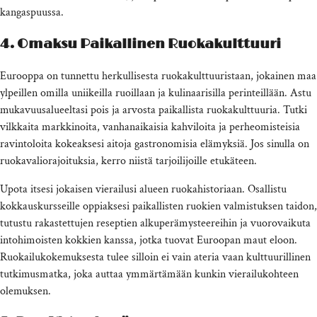
kangaspuussa.
4. Omaksu Paikallinen Ruokakulttuuri
Eurooppa on tunnettu herkullisesta ruokakulttuuristaan, jokainen maa
ylpeillen omilla uniikeilla ruoillaan ja kulinaarisilla perinteillään. Astu
mukavuusalueeltasi pois ja arvosta paikallista ruokakulttuuria. Tutki
vilkkaita markkinoita, vanhanaikaisia kahviloita ja perheomisteisia
ravintoloita kokeaksesi aitoja gastronomisia elämyksiä. Jos sinulla on
ruokavaliorajoituksia, kerro niistä tarjoilijoille etukäteen.
Upota itsesi jokaisen vierailusi alueen ruokahistoriaan. Osallistu
kokkauskursseille oppiaksesi paikallisten ruokien valmistuksen taidon,
tutustu rakastettujen reseptien alkuperämysteereihin ja vuorovaikuta
intohimoisten kokkien kanssa, jotka tuovat Euroopan maut eloon.
Ruokailukokemuksesta tulee silloin ei vain ateria vaan kulttuurillinen
tutkimusmatka, joka auttaa ymmärtämään kunkin vierailukohteen
olemuksen.