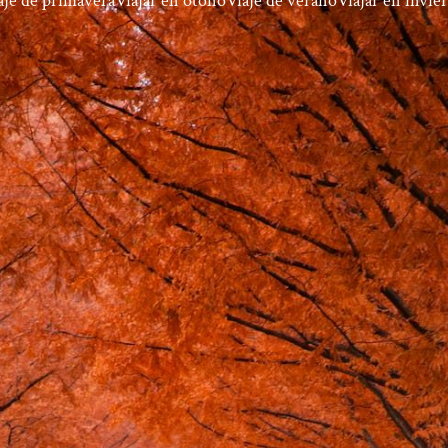
aje de primavera
Viajar en otoño
Viaje de verano
Viajar en invie