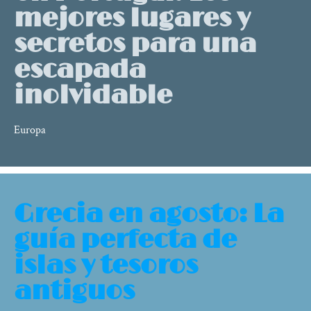
mejores lugares y
secretos para una
escapada
inolvidable
Europa
Grecia en agosto: La
guía perfecta de
islas y tesoros
antiguos