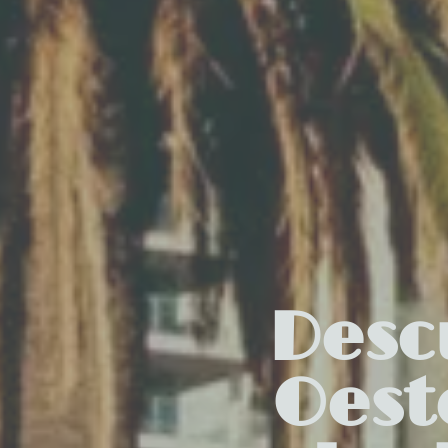
Desc
Oest