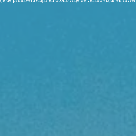
aje de primavera
Viajar en otoño
Viaje de verano
Viajar en invie