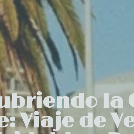
ubriendo la 
e: Viaje de V