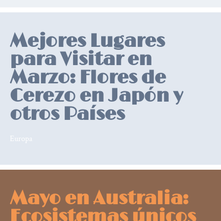
Relevant
posts
Mejores Lugares
para Visitar en
Marzo: Flores de
Cerezo en Japón y
otros Países
Europa
Mayo en Australia:
Ecosistemas únicos