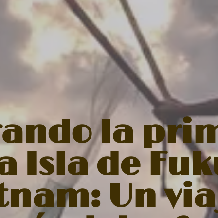
rando la pri
a Isla de Fu
tnam: Un via