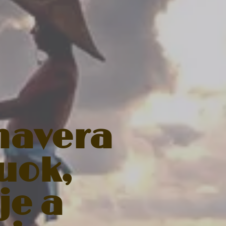
mavera
kuok,
je a