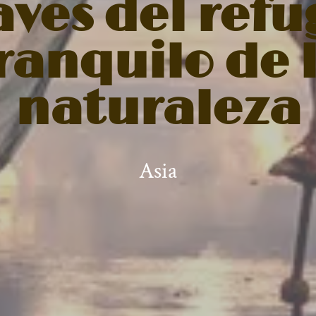
avés del refu
ranquilo de 
naturaleza
Asia