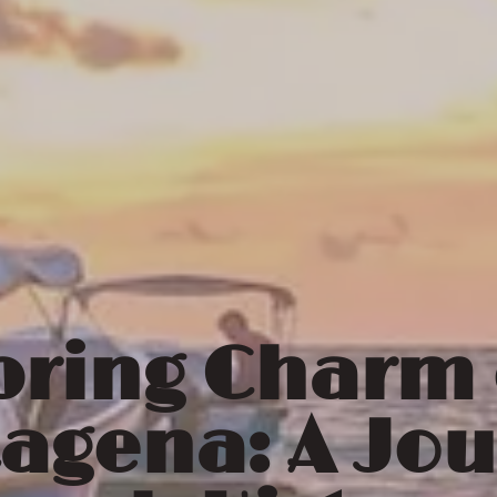
pring Charm 
agena: A Jo