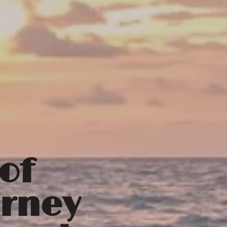
of
urney