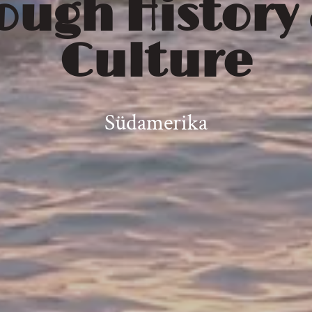
ough History
Culture
Südamerika