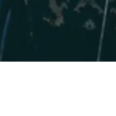
Venedig: Eine ruhige
Oase, die
Frühlingsexploratoren
anlockt