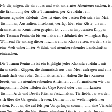
Für diejenigen, die ein raues und weit entferntes Abenteuer suchen, ist
die Erkundung der Küste Tasmaniens per Kreuzfahrt ein
herausragendes Erlebnis. Dies ist eines der besten Reiseziele im Mai.
Tasmanien, Australiens Inselstaat, verfügt über eine Küste, die mit
dramatischen Kontrasten gespickt ist, von den imposanten Klippen
der Tasman Peninsula bis zur heiteren Schönheit der Wineglass Bay.
Während Sie entlang dieser faszinierenden Küste reisen, werden Sie in
eine Welt unberührter Wildnis und atemberaubender Landschaften
eintauchen.
Die Tasman Peninsula ist ein Highlight jeder Küstenkreuzfahrt, mit
ihren steilen Klippen, die dramatisch aus dem Meer aufragen und eine
Landschaft von roher Schönheit schaffen. Halten Sie Ihre Kamera
bereit, um die atemberaubenden Ansichten von Formationen wie den
imposanten Doleritsäulen des Cape Raoul oder dem markanten
Tasman Arch und Devil's Kitchen festzuhalten. Tierliebhaber werden
sich über die Gelegenheit freuen, Delfine in den Wellen spielen zu
sehen, Robben, die auf felsigen Vorsprüngen sonnen, und eine Vielzahl
von Seevögeln, die über ihnen schweben. Dies ist eines der besten