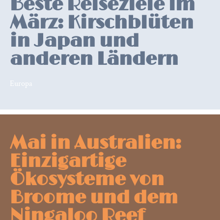
Beste Reiseziele im
März: Kirschblüten
in Japan und
anderen Ländern
Europa
Mai in Australien:
Einzigartige
Ökosysteme von
Broome und dem
Ningaloo Reef